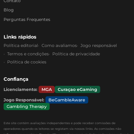
Contato
Blog
Perguntas Frequentes
Links rápidos
Política editorial
Como avaliamos
Jogo responsável
Termos e condições
Política de privacidade
Política de cookies
Confiança
Licenciamento:
MGA
Curaçao eGaming
Jogo Responsável:
BeGambleAware
Gambling Therapy
Este site contém avaliações independentes e pode receber comissões de
operadores quando os leitores se registam via nossos links. As comissões não