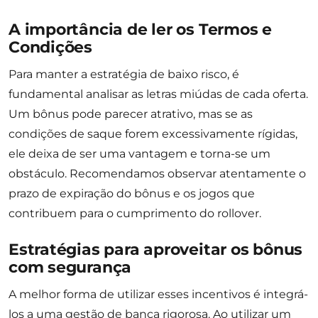
A importância de ler os Termos e
Condições
Para manter a estratégia de baixo risco, é
fundamental analisar as letras miúdas de cada oferta.
Um bônus pode parecer atrativo, mas se as
condições de saque forem excessivamente rígidas,
ele deixa de ser uma vantagem e torna-se um
obstáculo. Recomendamos observar atentamente o
prazo de expiração do bônus e os jogos que
contribuem para o cumprimento do rollover.
Estratégias para aproveitar os bônus
com segurança
A melhor forma de utilizar esses incentivos é integrá-
los a uma gestão de banca rigorosa. Ao utilizar um