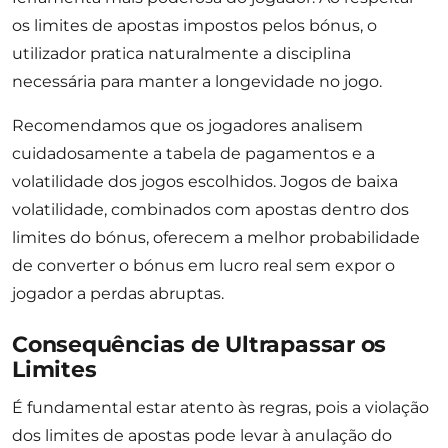
os limites de apostas impostos pelos bónus, o
utilizador pratica naturalmente a disciplina
necessária para manter a longevidade no jogo.
Recomendamos que os jogadores analisem
cuidadosamente a tabela de pagamentos e a
volatilidade dos jogos escolhidos. Jogos de baixa
volatilidade, combinados com apostas dentro dos
limites do bónus, oferecem a melhor probabilidade
de converter o bónus em lucro real sem expor o
jogador a perdas abruptas.
Consequências de Ultrapassar os
Limites
É fundamental estar atento às regras, pois a violação
dos limites de apostas pode levar à anulação do