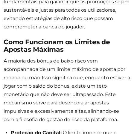
fundamentais para garantir que as promoções sejam
sustentáveis e justas para todos os utilizadores,
evitando estratégias de alto risco que possam
comprometer a banca do jogador.
Como Funcionam os Limites de
Apostas Máximas
A maioria dos bónus de baixo risco vem
acompanhada de um limite máximo de aposta por
rodada ou mão. Isso significa que, enquanto estiver a
jogar com o saldo do bónus, existe um teto
monetário que não deve ser ultrapassado. Este
mecanismo serve para desencorajar apostas
impulsivas e excessivamente altas, alinhando-se
com a filosofia de gestão de risco da plataforma.
Proteção do Capital:
O limite impede que o