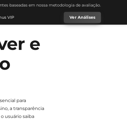
ntes baseadas em nossa metodologia de avaliação.
Ver Análises
nus VIP
ver e
no
sencial para
ino, a transparência
 o usuário saiba