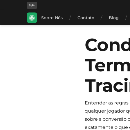
18+
Sobre Nós
Contato
Blog
Cond
Term
Trac
Entender as regras 
qualquer jogador qu
sobre a conversão d
exatamente o que é